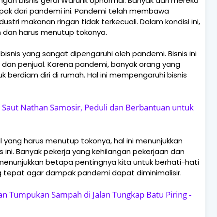
gan bisnis gerai Warunk Upnormal. Banyak dari mereka
ak dari pandemi ini. Pandemi telah membawa
ustri makanan ringan tidak terkecuali. Dalam kondisi ini,
n dan harus menutup tokonya.
isnis yang sangat dipengaruhi oleh pandemi. Bisnis ini
dan penjual. Karena pandemi, banyak orang yang
k berdiam diri di rumah. Hal ini mempengaruhi bisnis
Saut Nathan Samosir, Peduli dan Berbantuan untuk
yang harus menutup tokonya, hal ini menunjukkan
ini. Banyak pekerja yang kehilangan pekerjaan dan
 menunjukkan betapa pentingnya kita untuk berhati-hati
 tepat agar dampak pandemi dapat diminimalisir.
n Tumpukan Sampah di Jalan Tungkap Batu Piring -