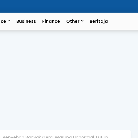
nce
Business
Finance
Other
Beritaja
i Penyebab Banyak Gerai Warung Upnormal Tutup