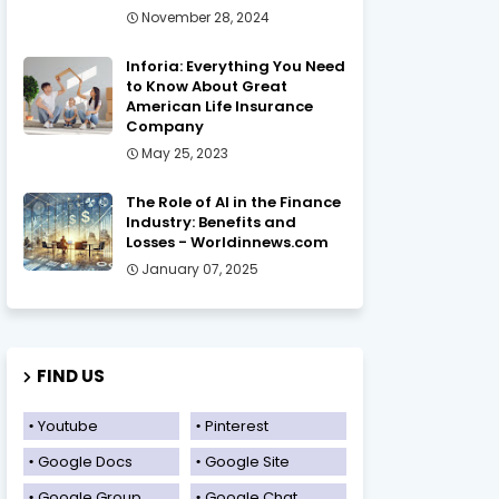
November 28, 2024
Inforia: Everything You Need
to Know About Great
American Life Insurance
Company
May 25, 2023
The Role of AI in the Finance
Industry: Benefits and
Losses - Worldinnews.com
January 07, 2025
FIND US
Youtube
Pinterest
Google Docs
Google Site
Google Group
Google Chat