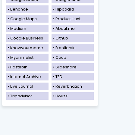
Behance
Flipboard
Google Maps
Product Hunt
Medium
About.me
Google Business
Github
Knowyourmeme
Frontiersin
Myanimelist
Coub
Pastebin
Slideshare
Internet Archive
TED
Live Journal
Reverbnation
Tripadvisor
Houzz