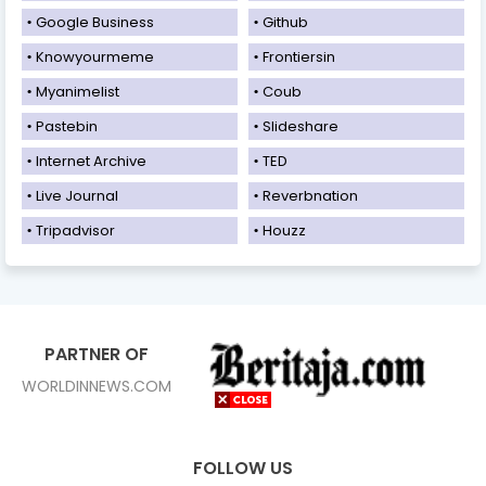
Google Business
Github
Knowyourmeme
Frontiersin
Myanimelist
Coub
Pastebin
Slideshare
Internet Archive
TED
Live Journal
Reverbnation
Tripadvisor
Houzz
PARTNER OF
WORLDINNEWS.COM
FOLLOW US